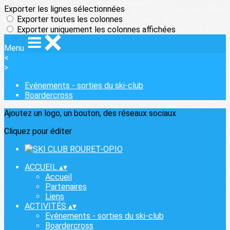
Exporter les lignes sélectionnées
Exporter toutes les colonnes
Exporter uniquement les colonnes affichées
Menu
<
>
Evénements - sorties du ski-club
Boardercross
Ajoutez un logo, un bouton, des réseaux sociaux
Cliquez pour éditer
ACCUEIL
▴
▾
Accueil
Partenaires
Liens
ACTIVITÉS
▴
▾
Evénements - sorties du ski-club
Boardercross