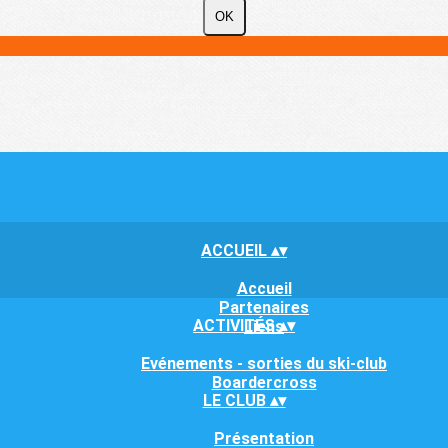
OK
ACCUEIL
▴
▾
Accueil
Partenaires
ACTIVITÉS
▴
▾
Liens
Evénements - sorties du ski-club
Boardercross
LE CLUB
▴
▾
Présentation