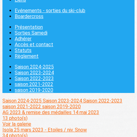
Evénements - sorties du ski-club
Boardercross
Présentation
Sorties Samedi
Adhérer
Accès et contact
Statuts
Règlement
Saison 2024-2025
Saison 2023-2024
Saison 2022-2023
saison 2021-2022
saison 2019-2020
Saison 2024-2025
Saison 2023-2024
Saison 2022-2023
saison 2021-2022
saison 2019-2020
AG 2023 & remise des médailles 14 mai 2023
13 photo(s)
Voir la galerie
Isola 25 mars 2023 - Etoiles / niv. Snow
34 photo(s)