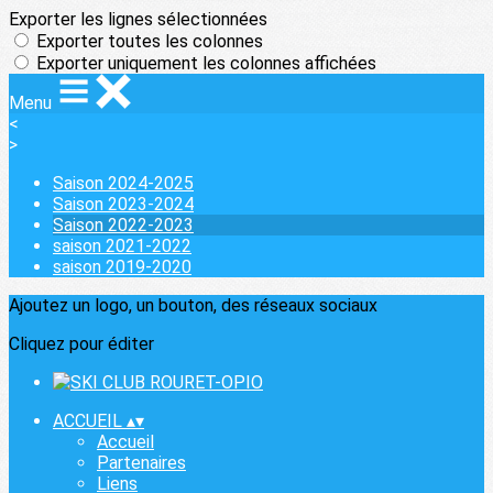
Exporter les lignes sélectionnées
Exporter toutes les colonnes
Exporter uniquement les colonnes affichées
Menu
<
>
Saison 2024-2025
Saison 2023-2024
Saison 2022-2023
saison 2021-2022
saison 2019-2020
Ajoutez un logo, un bouton, des réseaux sociaux
Cliquez pour éditer
ACCUEIL
▴
▾
Accueil
Partenaires
Liens