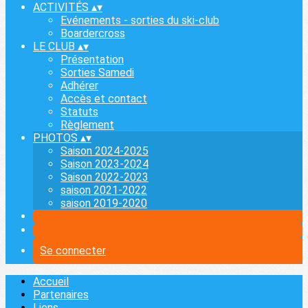
ACTIVITÉS
▴
▾
Evénements - sorties du ski-club
Boardercross
LE CLUB
▴
▾
Présentation
Sorties Samedi
Adhérer
Accès et contact
Statuts
Règlement
PHOTOS
▴
▾
Saison 2024-2025
Saison 2023-2024
Saison 2022-2023
saison 2021-2022
saison 2019-2020
Se connecter
Accueil
Partenaires
Liens