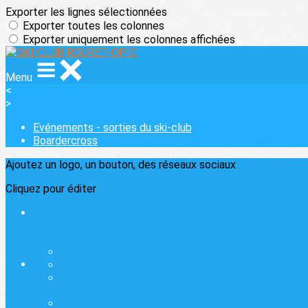
Exporter les lignes sélectionnées
Exporter toutes les colonnes
Exporter uniquement les colonnes affichées
Menu
<
>
Evénements - sorties du ski-club
Boardercross
Ajoutez un logo, un bouton, des réseaux sociaux
Cliquez pour éditer