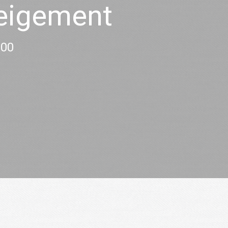
neigement
:00