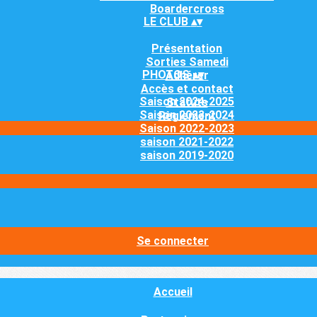
Boardercross
LE CLUB
▴
▾
Présentation
Sorties Samedi
PHOTOS
▴
▾
Adhérer
Accès et contact
Saison 2024-2025
Statuts
Saison 2023-2024
Règlement
Saison 2022-2023
saison 2021-2022
saison 2019-2020
Se connecter
Accueil