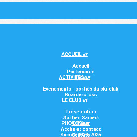
ACCUEIL
▴
▾
Accueil
Partenaires
ACTIVITÉS
▴
▾
Liens
Evénements - sorties du ski-club
Boardercross
LE CLUB
▴
▾
Présentation
Sorties Samedi
PHOTOS
▴
▾
Adhérer
Accès et contact
Saison 2024-2025
Statuts