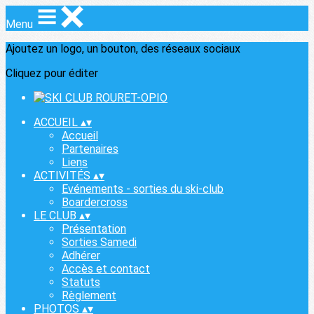
Menu
Ajoutez un logo, un bouton, des réseaux sociaux
Cliquez pour éditer
ACCUEIL
▴
▾
Accueil
Partenaires
Liens
ACTIVITÉS
▴
▾
Evénements - sorties du ski-club
Boardercross
LE CLUB
▴
▾
Présentation
Sorties Samedi
Adhérer
Accès et contact
Statuts
Règlement
PHOTOS
▴
▾