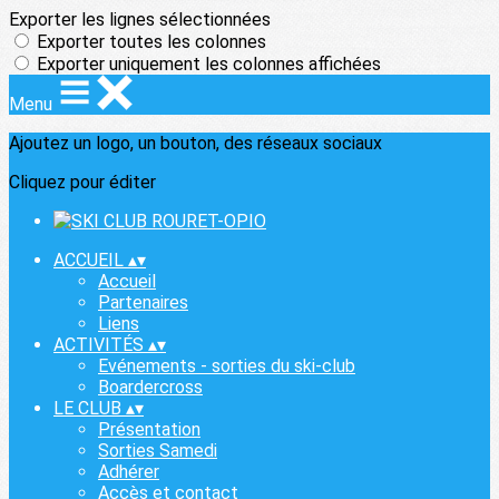
Exporter les lignes sélectionnées
Exporter toutes les colonnes
Exporter uniquement les colonnes affichées
Menu
Ajoutez un logo, un bouton, des réseaux sociaux
Cliquez pour éditer
ACCUEIL
▴
▾
Accueil
Partenaires
Liens
ACTIVITÉS
▴
▾
Evénements - sorties du ski-club
Boardercross
LE CLUB
▴
▾
Présentation
Sorties Samedi
Adhérer
Accès et contact